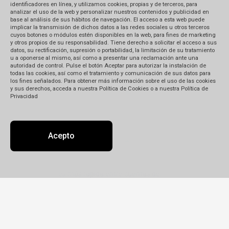
bancario
identificadores en línea, y utilizamos cookies, propias y de terceros, para
analizar el uso de la web y personalizar nuestros contenidos y publicidad en
base al análisis de sus hábitos de navegación. El acceso a esta web puede
implicar la transmisión de dichos datos a las redes sociales u otros terceros
Podés hacerlos personalmente en el
cuyos botones o módulos estén disponibles en la web, para fines de marketing
banco, por cajero automático o desde
y otros propios de su responsabilidad. Tiene derecho a solicitar el acceso a sus
datos, su rectificación, supresión o portabilidad, la limitación de su tratamiento
tu computadora.
u a oponerse al mismo, así como a presentar una reclamación ante una
autoridad de control. Pulse el botón Aceptar para autorizar la instalación de
El tiempo de acreditación varía entre
todas las cookies, así como el tratamiento y comunicación de sus datos para
48 y 72 h de acuerdo al tipo de
los fines señalados. Para obtener más información sobre el uso de las cookies
y sus derechos, acceda a nuestra Política de Cookies o a nuestra Política de
transferencia que hagas. Si se hace
Privacidad
desde el interior del país, el tiempo
de acreditación puede ser de hasta
96 h.
Acepto
Si tenés cuenta en alguno de los
bancos mencionados abajo, usala
para la transferencia: la acreditación
es más rápida entre cuentas del
mismo banco.
Una vez que hayas realizado el
depósito o transferencia, envíale al
vendedor el cupón escaneado con tu